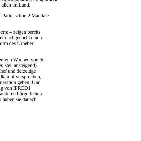
n allen im Land.
r Partei schon 2 Mandate
erre – zeigen bereits
er nachgedacht einen
form des Urheber-
wenigen Wochen von der
, steil ansteigend).
hef und derzeitige
ahlkampf versprochen,
eneration geben. Und
dung von IPRED1
 anderen bürgerlichen
o haben sie danach