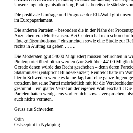
Unsere Jugendorganisation Ung Pirat ist bereits die stärkste vo
Die positivste Umfrage und Prognose der EU-Wahl gibt unsere
im Europaparlament.
Die anderen Parteien – besonders die in der Nähe der Prozentsp
Anzeichen von Muffesausen. Bei Centern hat man schon darüb
„Integritätsombudsman“ einzurichten sowie eine Studie zur Re
rechts in Auftrag zu geben ……..
Die Moderaten (gut 54000 Mitglieder) müssen befürchten in 
Piratenpartei überholt zu werden (zur Zeit über 44100 Mitglieder
Gerade denen würde das Recht geschehen – denn deren Parteic
Statsminister (entspricht Bundeskanzler) Reinfeldt hatte im W
hier in Schweden werde es keine Jagd auf eine ganze Jugendg
trotzdem hat seine Partei mehrheitlich mit für die Verabschie
gestimmt – ein glatter Verrat an der eigenen Wählerschaft ! Die
Parteien hatten wenigstens vorher nicht sowas versprochen, als
auch nichts verraten.
Gruss aus Schweden
Odin
Ostseepirat in Nyköping