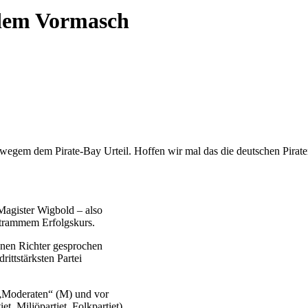
 dem Vormasch
uch wegem dem Pirate-Bay Urteil. Hoffen wir mal das die deutschen P
agister Wigbold – also
 strammem Erfolgskurs.
enen Richter gesprochen
ittstärksten Partei
 „Moderaten“ (M) und vor
Miljöpartiet, Folkpartiet).