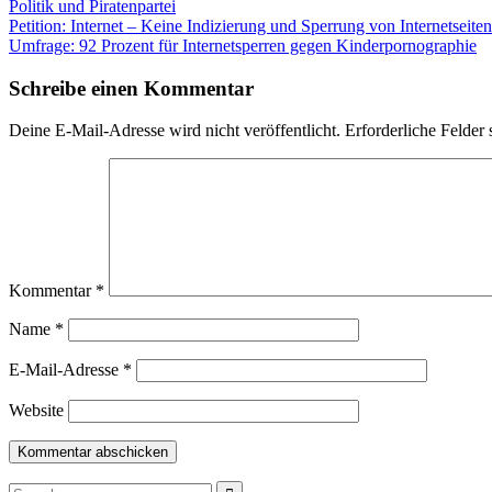
Politik und Piratenpartei
Beitragsnavigation
Petition: Internet – Keine Indizierung und Sperrung von Internetseit
Umfrage: 92 Prozent für Internetsperren gegen Kinderpornographie
Schreibe einen Kommentar
Deine E-Mail-Adresse wird nicht veröffentlicht.
Erforderliche Felder 
Kommentar
*
Name
*
E-Mail-Adresse
*
Website
Search