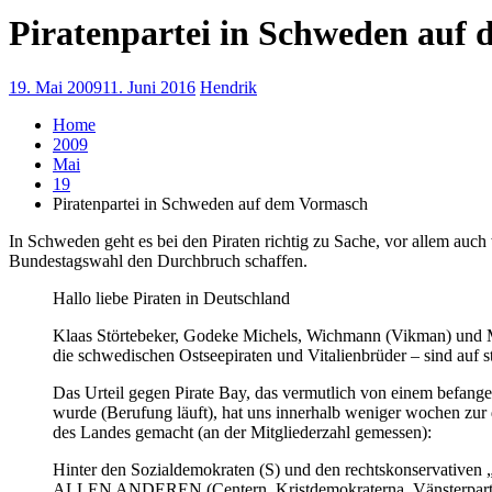
Piratenpartei in Schweden auf
19. Mai 2009
11. Juni 2016
Hendrik
Home
2009
Mai
19
Piratenpartei in Schweden auf dem Vormasch
In Schweden geht es bei den Piraten richtig zu Sache, vor allem a
Bundestagswahl den Durchbruch schaffen.
Hallo liebe Piraten in Deutschland
Klaas Störtebeker, Godeke Michels, Wichmann (Vikman) und M
die schwedischen Ostseepiraten und Vitalienbrüder – sind auf
Das Urteil gegen Pirate Bay, das vermutlich von einem befang
wurde (Berufung läuft), hat uns innerhalb weniger wochen zur dr
des Landes gemacht (an der Mitgliederzahl gemessen):
Hinter den Sozialdemokraten (S) und den rechtskonservativen
ALLEN ANDEREN (Centern, Kristdemokraterna, Vänsterpartiet, 