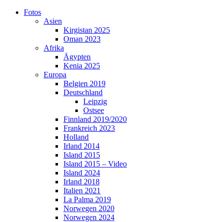
Skip
Fotos
to
Asien
content
Kirgistan 2025
Oman 2023
Afrika
Ägypten
Kenia 2025
Europa
Belgien 2019
Deutschland
Leipzig
Ostsee
Finnland 2019/2020
Frankreich 2023
Holland
Irland 2014
Island 2015
Island 2015 – Video
Island 2024
Irland 2018
Italien 2021
La Palma 2019
Norwegen 2020
Norwegen 2024