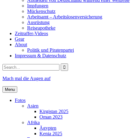
Abmelden von Deutschland während einer Weltreise
Impfungen
Mückenschutz
Arbeitsamt – Arbeitslosenversicherung
Ausrüstung
Reiseapotheke
Zeitraffer-Videos
Gear
About
Politik und Piratenpartei
Impressum & Datenschutz
Search
for:
Mach mal die Augen auf
Menu
Fotos
Asien
Kirgistan 2025
Oman 2023
Afrika
Ägypten
Kenia 2025