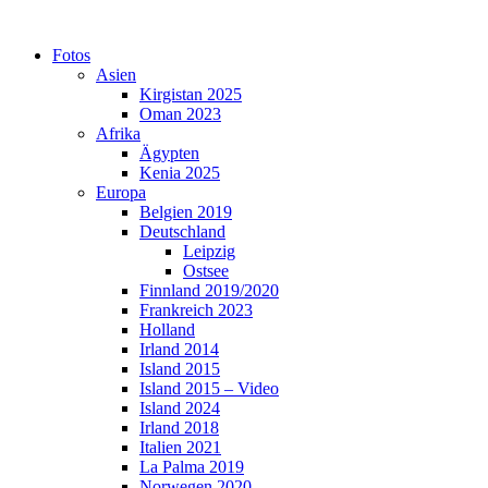
Skip
to
Fotos
content
Asien
Kirgistan 2025
Oman 2023
Afrika
Ägypten
Kenia 2025
Europa
Belgien 2019
Deutschland
Leipzig
Ostsee
Finnland 2019/2020
Frankreich 2023
Holland
Irland 2014
Island 2015
Island 2015 – Video
Island 2024
Irland 2018
Italien 2021
La Palma 2019
Norwegen 2020