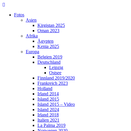
Skip
to
Fotos
content
Asien
Kirgistan 2025
Oman 2023
Afrika
Ägypten
Kenia 2025
Europa
Belgien 2019
Deutschland
Leipzig
Ostsee
Finnland 2019/2020
Frankreich 2023
Holland
Irland 2014
Island 2015
Island 2015 – Video
Island 2024
Irland 2018
Italien 2021
La Palma 2019
Norwegen 2020