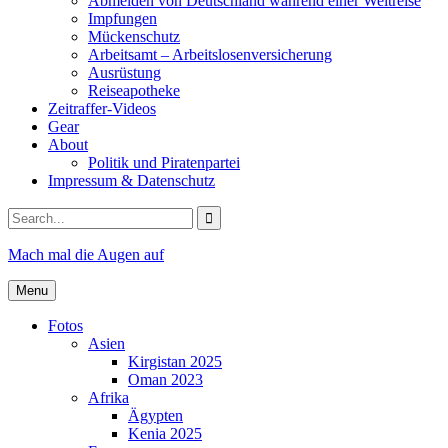
Abmelden von Deutschland während einer Weltreise
Impfungen
Mückenschutz
Arbeitsamt – Arbeitslosenversicherung
Ausrüstung
Reiseapotheke
Zeitraffer-Videos
Gear
About
Politik und Piratenpartei
Impressum & Datenschutz
Search
for:
Mach mal die Augen auf
Menu
Fotos
Asien
Kirgistan 2025
Oman 2023
Afrika
Ägypten
Kenia 2025