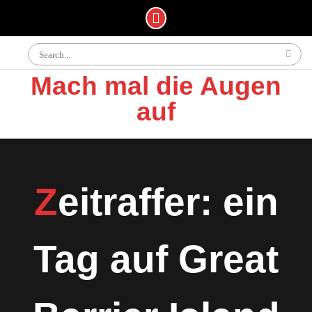
Skip
Search
to
for:
content
Mach mal die Augen
auf
Zeitraffer: ein
Tag auf Great