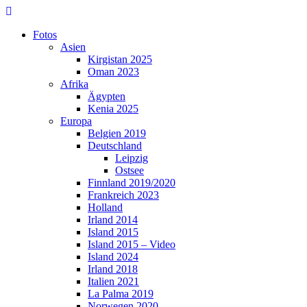
Skip
to
Fotos
content
Asien
Kirgistan 2025
Oman 2023
Afrika
Ägypten
Kenia 2025
Europa
Belgien 2019
Deutschland
Leipzig
Ostsee
Finnland 2019/2020
Frankreich 2023
Holland
Irland 2014
Island 2015
Island 2015 – Video
Island 2024
Irland 2018
Italien 2021
La Palma 2019
Norwegen 2020