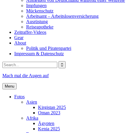
Abmelden von Deutschland während einer Weltreise
Impfungen
Mückenschutz
Arbeitsamt – Arbeitslosenversicherung
Ausrüstung
Reiseapotheke
Zeitraffer-Videos
Gear
About
Politik und Piratenpartei
Impressum & Datenschutz
Search
for:
Mach mal die Augen auf
Menu
Fotos
Asien
Kirgistan 2025
Oman 2023
Afrika
Ägypten
Kenia 2025