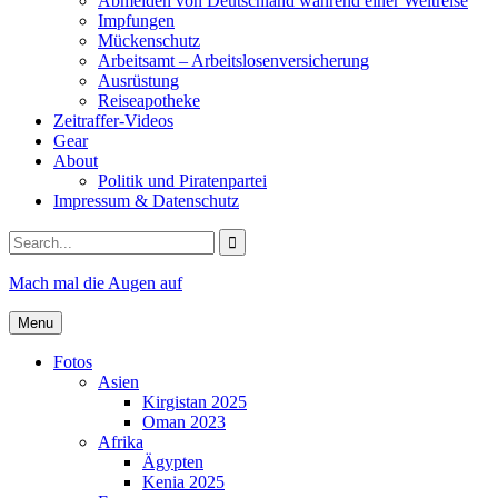
Abmelden von Deutschland während einer Weltreise
Impfungen
Mückenschutz
Arbeitsamt – Arbeitslosenversicherung
Ausrüstung
Reiseapotheke
Zeitraffer-Videos
Gear
About
Politik und Piratenpartei
Impressum & Datenschutz
Search
for:
Mach mal die Augen auf
Menu
Fotos
Asien
Kirgistan 2025
Oman 2023
Afrika
Ägypten
Kenia 2025