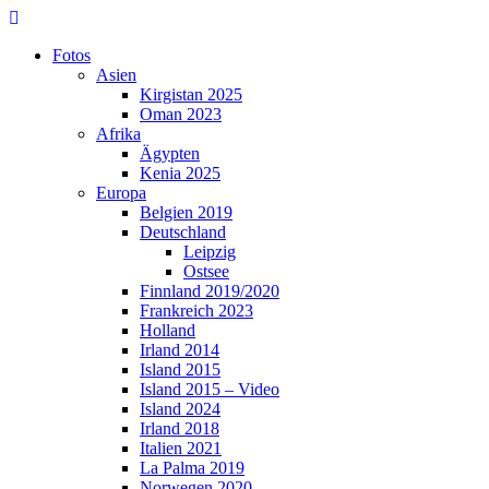
Skip
to
Fotos
content
Asien
Kirgistan 2025
Oman 2023
Afrika
Ägypten
Kenia 2025
Europa
Belgien 2019
Deutschland
Leipzig
Ostsee
Finnland 2019/2020
Frankreich 2023
Holland
Irland 2014
Island 2015
Island 2015 – Video
Island 2024
Irland 2018
Italien 2021
La Palma 2019
Norwegen 2020