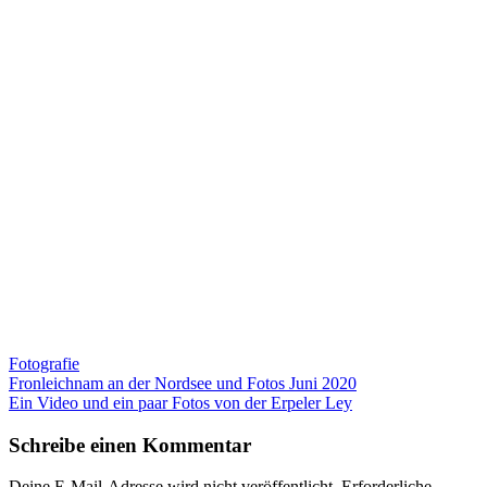
Fotografie
Beitragsnavigation
Fronleichnam an der Nordsee und Fotos Juni 2020
Ein Video und ein paar Fotos von der Erpeler Ley
Schreibe einen Kommentar
Deine E-Mail-Adresse wird nicht veröffentlicht.
Erforderliche