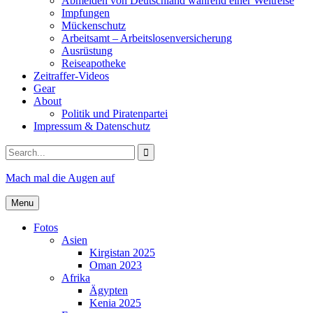
Abmelden von Deutschland während einer Weltreise
Impfungen
Mückenschutz
Arbeitsamt – Arbeitslosenversicherung
Ausrüstung
Reiseapotheke
Zeitraffer-Videos
Gear
About
Politik und Piratenpartei
Impressum & Datenschutz
Search
for:
Mach mal die Augen auf
Menu
Fotos
Asien
Kirgistan 2025
Oman 2023
Afrika
Ägypten
Kenia 2025