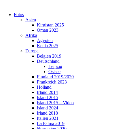
Skip
to
Fotos
content
Asien
Kirgistan 2025
Oman 2023
Afrika
Ägypten
Kenia 2025
Europa
Belgien 2019
Deutschland
Leipzig
Ostsee
Finnland 2019/2020
Frankreich 2023
Holland
Irland 2014
Island 2015
Island 2015 – Video
Island 2024
Irland 2018
Italien 2021
La Palma 2019
Norwegen 2020