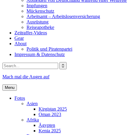
Abmelden von Deutschland während einer Weltreise
Impfungen
Mückenschutz
Arbeitsamt – Arbeitslosenversicherung
Ausrüstung
Reiseapotheke
Zeitraffer-Videos
Gear
About
Politik und Piratenpartei
Impressum & Datenschutz
Search
for:
Mach mal die Augen auf
Menu
Fotos
Asien
Kirgistan 2025
Oman 2023
Afrika
Ägypten
Kenia 2025