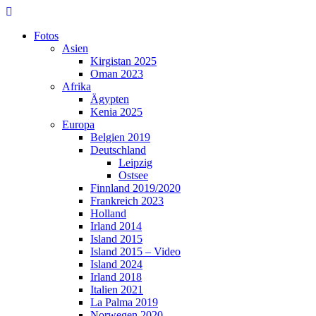
Skip
to
Fotos
content
Asien
Kirgistan 2025
Oman 2023
Afrika
Ägypten
Kenia 2025
Europa
Belgien 2019
Deutschland
Leipzig
Ostsee
Finnland 2019/2020
Frankreich 2023
Holland
Irland 2014
Island 2015
Island 2015 – Video
Island 2024
Irland 2018
Italien 2021
La Palma 2019
Norwegen 2020