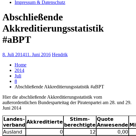
Impressum & Datenschutz
Abschließende
Akkreditierungsstatistik
#aBPT
8. Juli 2014
11. Juni 2016
Hendrik
Home
2014
Juli
8
Abschließende Akkreditierungsstatistik #aBPT
Hier die abschließende Akkreditierungsstatistik vom
außerordentlichen Bundesparteitag der Piratenpartei am 28. und 29.
Juni 2014
Landes-
Stimm-
Quote
Akkreditierte
verband
berechtigte
Anwesende
Mi
Ausland
0
12
0,00