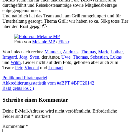
durchgeführt und Reisekostenanträge sowie Mitgliedsbeiträge
entgegengenommen.
Und natürlich hat das Team auch am Grill rumgelungert und für
Unterhaltung gesorgt. Thema Grill: wir haben so ca. 50kg totes Tier
über den Rost gejagt 🙂
Foto von
Melanie MP
/
Flickr
Von links nach rechts:
Manuela
,
Andreas
,
Thomas
,
Mark
,
Lothar
,
Irmgard
,
Jörg
,
Sven
, der Autor,
Uwe
,
Thomas
,
Sebastian
,
Lukas
und
Wilm
. Leider nicht auf dem Foto, gehörten aber auch zum
Team:
Petr
,
Vincent
und
Lennart
.
Politik und Piratenpartei
Beitragsnavigation
Akkreditierungsstatistik vom #aBPT #BPT20142
Bald gehts los :-)
Schreibe einen Kommentar
Deine E-Mail-Adresse wird nicht veröffentlicht.
Erforderliche
Felder sind mit
*
markiert
Kommentar
*