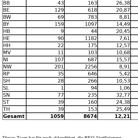
BB
43
163
26,38
BE
129
618
20,87
BW
69
783
8,81
BY
159
1097
14,49
HB
9
44
20,45
HE
90
1182
7,61
HH
22
175
12,57
MV
11
103
10,68
NI
107
687
15,57
NW
201
2256
8,91
RP
35
646
5,42
SH
28
266
10,53
SL
1
94
1,06
SN
77
235
32,77
ST
39
160
24,38
TH
39
153
25,49
Gesamt
1059
8674
12,21
Dieses Team hat für euch akkreditiert, die BEO-Verifizierung