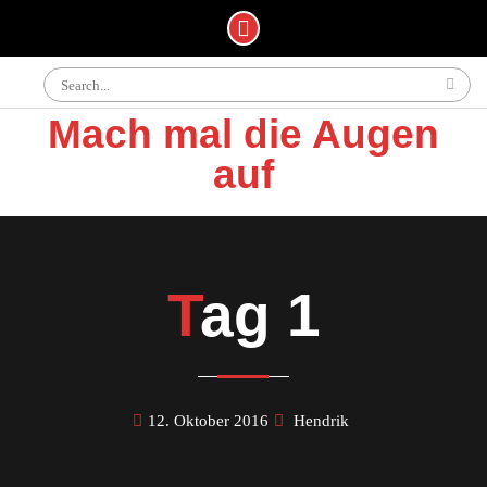
Skip
Search
to
for:
content
Mach mal die Augen
auf
Tag 1
12. Oktober 2016
Hendrik