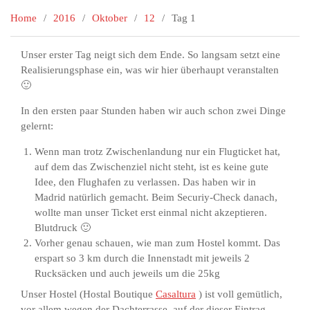
Home
2016
Oktober
12
Tag 1
Unser erster Tag neigt sich dem Ende. So langsam setzt eine
Realisierungsphase ein, was wir hier überhaupt veranstalten
🙂
In den ersten paar Stunden haben wir auch schon zwei Dinge
gelernt:
Wenn man trotz Zwischenlandung nur ein Flugticket hat,
auf dem das Zwischenziel nicht steht, ist es keine gute
Idee, den Flughafen zu verlassen. Das haben wir in
Madrid natürlich gemacht. Beim Securiy-Check danach,
wollte man unser Ticket erst einmal nicht akzeptieren.
Blutdruck 🙂
Vorher genau schauen, wie man zum Hostel kommt. Das
erspart so 3 km durch die Innenstadt mit jeweils 2
Rucksäcken und auch jeweils um die 25kg
Unser Hostel (Hostal Boutique
Casaltura
) ist voll gemütlich,
vor allem wegen der Dachterrasse, auf der dieser Eintrag