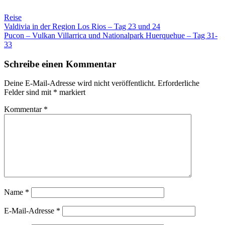
Reise
Beitragsnavigation
Valdivia in der Region Los Rios – Tag 23 und 24
Pucon – Vulkan Villarrica und Nationalpark Huerquehue – Tag 31-
33
Schreibe einen Kommentar
Deine E-Mail-Adresse wird nicht veröffentlicht.
Erforderliche
Felder sind mit
*
markiert
Kommentar
*
Name
*
E-Mail-Adresse
*