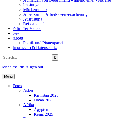
Abmelden von Deutschland während einer Weltreise
Impfungen
Mückenschutz
Arbeitsamt – Arbeitslosenversicherung
Ausrüstung
Reiseapotheke
Zeitraffer-Videos
Gear
About
Politik und Piratenpartei
Impressum & Datenschutz
Search
for:
Mach mal die Augen auf
Menu
Fotos
Asien
Kirgistan 2025
Oman 2023
Afrika
Ägypten
Kenia 2025