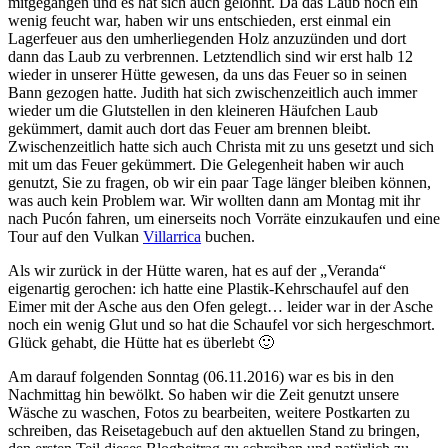
mitgegangen und es hat sich auch gelohnt. Da das Laub noch ein
wenig feucht war, haben wir uns entschieden, erst einmal ein
Lagerfeuer aus den umherliegenden Holz anzuzünden und dort
dann das Laub zu verbrennen. Letztendlich sind wir erst halb 12
wieder in unserer Hütte gewesen, da uns das Feuer so in seinen
Bann gezogen hatte. Judith hat sich zwischenzeitlich auch immer
wieder um die Glutstellen in den kleineren Häufchen Laub
gekümmert, damit auch dort das Feuer am brennen bleibt.
Zwischenzeitlich hatte sich auch Christa mit zu uns gesetzt und sich
mit um das Feuer gekümmert. Die Gelegenheit haben wir auch
genutzt, Sie zu fragen, ob wir ein paar Tage länger bleiben können,
was auch kein Problem war. Wir wollten dann am Montag mit ihr
nach Pucón fahren, um einerseits noch Vorräte einzukaufen und eine
Tour auf den Vulkan
Villarrica
buchen.
Als wir zurück in der Hütte waren, hat es auf der „Veranda“
eigenartig gerochen: ich hatte eine Plastik-Kehrschaufel auf den
Eimer mit der Asche aus den Ofen gelegt… leider war in der Asche
noch ein wenig Glut und so hat die Schaufel vor sich hergeschmort.
Glück gehabt, die Hütte hat es überlebt 🙂
Am darauf folgenden Sonntag (06.11.2016) war es bis in den
Nachmittag hin bewölkt. So haben wir die Zeit genutzt unsere
Wäsche zu waschen, Fotos zu bearbeiten, weitere Postkarten zu
schreiben, das Reisetagebuch auf den aktuellen Stand zu bringen,