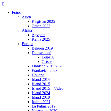
Skip
to
Fotos
content
Asien
Kirgistan 2025
Oman 2023
Afrika
Ägypten
Kenia 2025
Europa
Belgien 2019
Deutschland
Leipzig
Ostsee
Finnland 2019/2020
Frankreich 2023
Holland
Irland 2014
Island 2015
Island 2015 – Video
Island 2024
Irland 2018
Italien 2021
La Palma 2019
Norwegen 2020