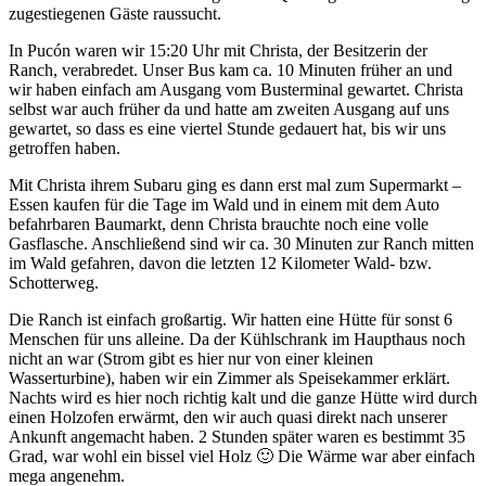
zugestiegenen Gäste raussucht.
In Pucón waren wir 15:20 Uhr mit Christa, der Besitzerin der
Ranch, verabredet. Unser Bus kam ca. 10 Minuten früher an und
wir haben einfach am Ausgang vom Busterminal gewartet. Christa
selbst war auch früher da und hatte am zweiten Ausgang auf uns
gewartet, so dass es eine viertel Stunde gedauert hat, bis wir uns
getroffen haben.
Mit Christa ihrem Subaru ging es dann erst mal zum Supermarkt –
Essen kaufen für die Tage im Wald und in einem mit dem Auto
befahrbaren Baumarkt, denn Christa brauchte noch eine volle
Gasflasche. Anschließend sind wir ca. 30 Minuten zur Ranch mitten
im Wald gefahren, davon die letzten 12 Kilometer Wald- bzw.
Schotterweg.
Die Ranch ist einfach großartig. Wir hatten eine Hütte für sonst 6
Menschen für uns alleine. Da der Kühlschrank im Haupthaus noch
nicht an war (Strom gibt es hier nur von einer kleinen
Wasserturbine), haben wir ein Zimmer als Speisekammer erklärt.
Nachts wird es hier noch richtig kalt und die ganze Hütte wird durch
einen Holzofen erwärmt, den wir auch quasi direkt nach unserer
Ankunft angemacht haben. 2 Stunden später waren es bestimmt 35
Grad, war wohl ein bissel viel Holz 🙂 Die Wärme war aber einfach
mega angenehm.