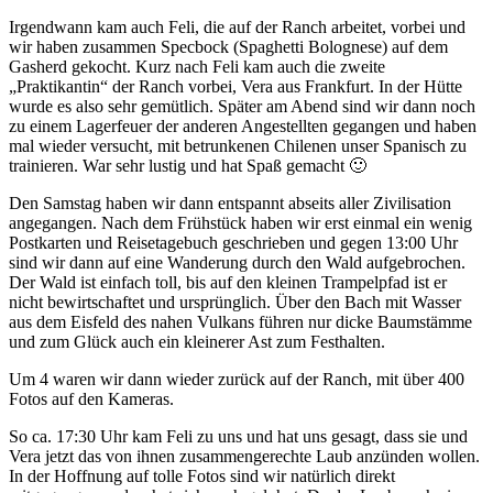
Irgendwann kam auch Feli, die auf der Ranch arbeitet, vorbei und
wir haben zusammen Specbock (Spaghetti Bolognese) auf dem
Gasherd gekocht. Kurz nach Feli kam auch die zweite
„Praktikantin“ der Ranch vorbei, Vera aus Frankfurt. In der Hütte
wurde es also sehr gemütlich. Später am Abend sind wir dann noch
zu einem Lagerfeuer der anderen Angestellten gegangen und haben
mal wieder versucht, mit betrunkenen Chilenen unser Spanisch zu
trainieren. War sehr lustig und hat Spaß gemacht 🙂
Den Samstag haben wir dann entspannt abseits aller Zivilisation
angegangen. Nach dem Frühstück haben wir erst einmal ein wenig
Postkarten und Reisetagebuch geschrieben und gegen 13:00 Uhr
sind wir dann auf eine Wanderung durch den Wald aufgebrochen.
Der Wald ist einfach toll, bis auf den kleinen Trampelpfad ist er
nicht bewirtschaftet und ursprünglich. Über den Bach mit Wasser
aus dem Eisfeld des nahen Vulkans führen nur dicke Baumstämme
und zum Glück auch ein kleinerer Ast zum Festhalten.
Um 4 waren wir dann wieder zurück auf der Ranch, mit über 400
Fotos auf den Kameras.
So ca. 17:30 Uhr kam Feli zu uns und hat uns gesagt, dass sie und
Vera jetzt das von ihnen zusammengerechte Laub anzünden wollen.
In der Hoffnung auf tolle Fotos sind wir natürlich direkt