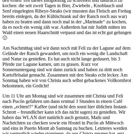
den ersten Teil dieses Blogbeitrag zu schreiben und natürlich zu
kochen: die seit zweit Tagen in Bier, Zwiebeln , Knoblauch und
Senf eingelegten Ribeye-Steaks (wir mussten das Fleisch am Freitag
bereits einlegen, da der Kühlschrank auf der Ranch noch aus war)
haben zu braten und dann noch mal in der „Marinade“ zu kochen,
da es noch ein wenig zäh war. Außerdem hat mir Judith mitten im
Wald einen neuen Haarschnitt verpasst und das ist echt gut gelungen
🙂
Am Nachmittag sind wir dann noch mit Feli zu der Lagune auf dem
Gelände der Ranch gewandert, um noch ein wenig die Landschaft
und Natur zu genießen. Es hat auch nicht lange gedauert, bis 3
Pferde zur Lagune kamen, um zu grasen. Kurz vor
Sonnenuntergang sind wir dann zurück und haben zu dritt noch
Kartoffelsalat gemacht. Zusammen mit den Steaks echt lecker. Am
Sonntag haben wir von Christa auch selbst gebackenes Vollkornbrot
bekommen, ein Gedicht!
Um 11 Uhr am Montag sind wir zusammen mit Christa und Feli
nach Pucón gefahren um dann erstmal 3 Stunden in einem Café
einen „echten!!“ Kaffee (und nicht den sonst hier üblichen Instant-
Schrott – freundlicher kann ich das nicht sagen) zu genießen. Wir
haben das WLAN dort natürlich auch genutzt, Mails und
Nachrichten zu checken sowie ein Hostel in Pucón ab Mittwoch
und eins in Puerto Montt ab Samstag zu buchen. Letzteres werden
wir vermutlich wieder stornieren, da uns Christa geraten hat, erst