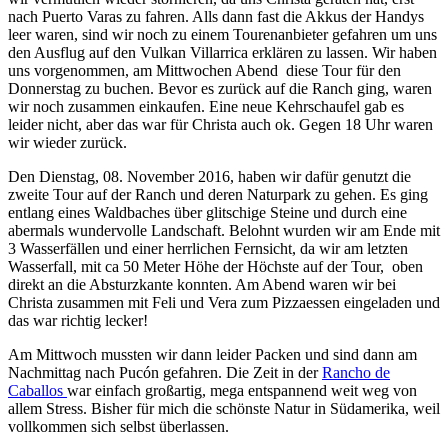
nach Puerto Varas zu fahren. Alls dann fast die Akkus der Handys
leer waren, sind wir noch zu einem Tourenanbieter gefahren um uns
den Ausflug auf den Vulkan Villarrica erklären zu lassen. Wir haben
uns vorgenommen, am Mittwochen Abend
diese Tour für den
Donnerstag zu buchen. Bevor es zurück auf die Ranch ging, waren
wir noch zusammen einkaufen. Eine neue Kehrschaufel gab es
leider nicht, aber das war für Christa auch ok. Gegen 18 Uhr waren
wir wieder zurück.
Den Dienstag, 08. November 2016, haben wir dafür genutzt die
zweite Tour auf der Ranch und deren Naturpark zu gehen. Es ging
entlang eines Waldbaches über glitschige Steine und durch eine
abermals wundervolle Landschaft. Belohnt wurden wir am Ende mit
3 Wasserfällen und einer herrlichen Fernsicht, da wir am letzten
Wasserfall, mit ca 50 Meter Höhe der Höchste auf der Tour,
oben
direkt an die Absturzkante konnten. Am Abend waren wir bei
Christa zusammen mit Feli und Vera zum Pizzaessen eingeladen und
das war richtig lecker!
Am Mittwoch mussten wir dann leider Packen und sind dann am
Nachmittag nach Pucón gefahren. Die Zeit in der
Rancho de
Caballos
war einfach großartig, mega entspannend weit weg von
allem Stress. Bisher für mich die schönste Natur in Südamerika, weil
vollkommen sich selbst überlassen.