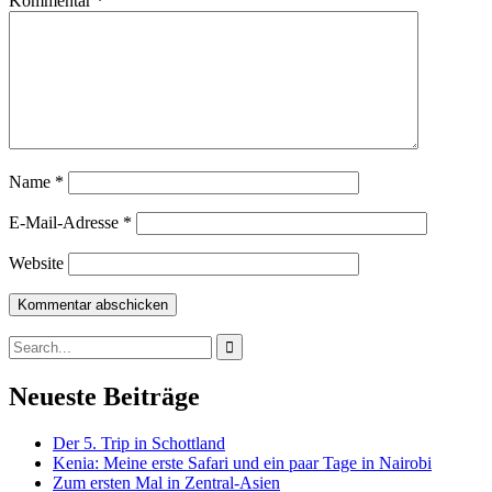
Kommentar
*
Name
*
E-Mail-Adresse
*
Website
Search
for:
Neueste Beiträge
Der 5. Trip in Schottland
Kenia: Meine erste Safari und ein paar Tage in Nairobi
Zum ersten Mal in Zentral-Asien