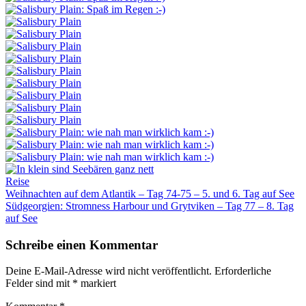
Reise
Beitragsnavigation
Weihnachten auf dem Atlantik – Tag 74-75 – 5. und 6. Tag auf See
Südgeorgien: Stromness Harbour und Grytviken – Tag 77 – 8. Tag
auf See
Schreibe einen Kommentar
Deine E-Mail-Adresse wird nicht veröffentlicht.
Erforderliche
Felder sind mit
*
markiert