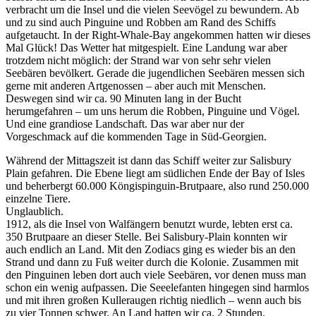
verbracht um die Insel und die vielen Seevögel zu bewundern. Ab
und zu sind auch Pinguine und Robben am Rand des Schiffs
aufgetaucht. In der Right-Whale-Bay angekommen hatten wir dieses
Mal Glück! Das Wetter hat mitgespielt. Eine Landung war aber
trotzdem nicht möglich: der Strand war von sehr sehr vielen
Seebären bevölkert. Gerade die jugendlichen Seebären messen sich
gerne mit anderen Artgenossen – aber auch mit Menschen.
Deswegen sind wir ca. 90 Minuten lang in der Bucht
herumgefahren – um uns herum die Robben, Pinguine und Vögel.
Und eine grandiose Landschaft. Das war aber nur der
Vorgeschmack auf die kommenden Tage in Süd-Georgien.
Während der Mittagszeit ist dann das Schiff weiter zur Salisbury
Plain gefahren. Die Ebene liegt am südlichen Ende der Bay of Isles
und beherbergt 60.000 Köngispinguin-Brutpaare, also rund 250.000
einzelne Tiere.
Unglaublich.
1912, als die Insel von Walfängern benutzt wurde, lebten erst ca.
350 Brutpaare an dieser Stelle. Bei Salisbury-Plain konnten wir
auch endlich an Land. Mit den Zodiacs ging es wieder bis an den
Strand und dann zu Fuß weiter durch die Kolonie. Zusammen mit
den Pinguinen leben dort auch viele Seebären, vor denen muss man
schon ein wenig aufpassen. Die Seeelefanten hingegen sind harmlos
und mit ihren großen Kulleraugen richtig niedlich – wenn auch bis
zu vier Tonnen schwer. An Land hatten wir ca. 2 Stunden.