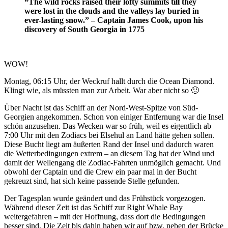
“The wild rocks raised their lofty summits till they
were lost in the clouds and the valleys lay buried in
ever-lasting snow.” – Captain James Cook, upon his
discovery of South Georgia in 1775
WOW!
Montag, 06:15 Uhr, der Weckruf hallt durch die Ocean Diamond.
Klingt wie, als müssten man zur Arbeit. War aber nicht so 🙂
Über Nacht ist das Schiff an der Nord-West-Spitze von Süd-
Georgien angekommen. Schon von einiger Entfernung war die Insel
schön anzusehen. Das Wecken war so früh, weil es eigentlich ab
7:00 Uhr mit den Zodiacs bei Elsehul an Land hätte gehen sollen.
Diese Bucht liegt am äußerten Rand der Insel und dadurch waren
die Wetterbedingungen extrem – an diesem Tag hat der Wind und
damit der Wellengang die Zodiac-Fahrten unmöglich gemacht. Und
obwohl der Captain und die Crew ein paar mal in der Bucht
gekreuzt sind, hat sich keine passende Stelle gefunden.
Der Tagesplan wurde geändert und das Frühstück vorgezogen.
Während dieser Zeit ist das Schiff zur Right Whale Bay
weitergefahren – mit der Hoffnung, dass dort die Bedingungen
besser sind. Die Zeit bis dahin haben wir auf bzw. neben der Brücke