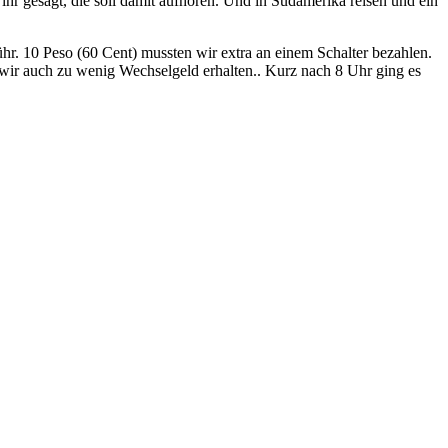
hr gesagt, die soll damit aufhören. Und in Südamerika reisen und ein
hr. 10 Peso (60 Cent) mussten wir extra an einem Schalter bezahlen.
wir auch zu wenig Wechselgeld erhalten.. Kurz nach 8 Uhr ging es