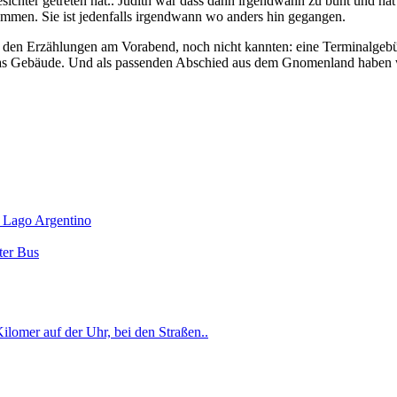
ter getreten hat.. Judith war dass dann irgendwann zu bunt und hat i
ammen. Sie ist jedenfalls irgendwann wo anders hin gegangen.
n den Erzählungen am Vorabend, noch nicht kannten: eine Terminalgebü
n das Gebäude. Und als passenden Abschied aus dem Gnomenland haben 