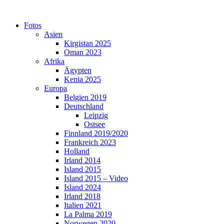
Skip
to
Fotos
content
Asien
Kirgistan 2025
Oman 2023
Afrika
Ägypten
Kenia 2025
Europa
Belgien 2019
Deutschland
Leipzig
Ostsee
Finnland 2019/2020
Frankreich 2023
Holland
Irland 2014
Island 2015
Island 2015 – Video
Island 2024
Irland 2018
Italien 2021
La Palma 2019
Norwegen 2020