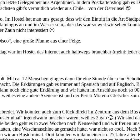
ich letzte Gelegenheit aus Argentinien. In dem Postkartenshop gab es D
nächsten gibt’s vermutlich wieder aus Chile – von der Osterinsel 😉
Im Hostel hat man uns gesagt, dass wir den Eintritt in die Art Stadtp
Flamingos an und im Wasser sein, aber das war so weit wir sehen konnt
er Zaun nicht interessiert 🙂
sco“, eine große Pfanne aus einer Felge.
g war im Hostel das Internet auch halbwegs brauchbar (meint: jeder drit
lt. Mit ca. 12 Menschen ging es dann für eine Stunde über eine Schotte
macht. Die Erklärungen gab es immer auf Spanisch und auf Englisch. Bis
dann noch eine gute Erklärung und wir hatten im Anschluss noch so 90
.a. weil es eine andere Szenerie ist und der Perito Moreno Gletscher z
rabredet. Wir konnten auch zum Glück direkt im Zentrum aus dem Bus 
terminal“ irgendwann unsicher waren, weil es 2 gab 🙂 ) Wir sind dan
ie beiden geht es in zwei Wochen nach Neuseeland und wir freuen uns m
 hatten, eine Waschmaschine angemacht hatte, war nicht so cool.. Nac
 wir am Busterminal. Dort konnten wir dann einer ca. 25 Jahre alten R