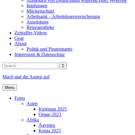
Abmelden von Deutschland während einer Weltreise
Impfungen
Mückenschutz
Arbeitsamt – Arbeitslosenversicherung
Ausrüstung
Reiseapotheke
Zeitraffer-Videos
Gear
About
Politik und Piratenpartei
Impressum & Datenschutz
Search
for:
Mach mal die Augen auf
Menu
Fotos
Asien
Kirgistan 2025
Oman 2023
Afrika
Ägypten
Kenia 2025