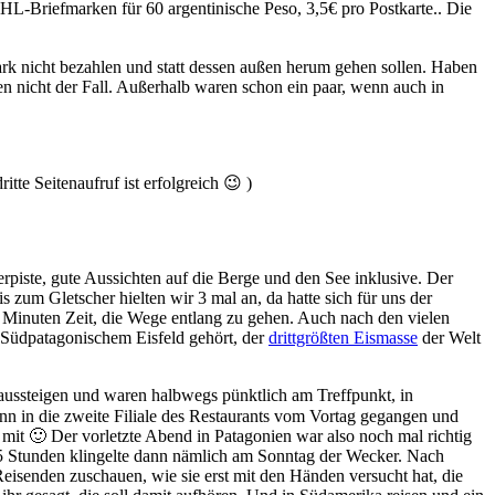
HL-Briefmarken für 60 argentinische Peso, 3,5€ pro Postkarte.. Die
ark nicht bezahlen und statt dessen außen herum gehen sollen. Haben
en nicht der Fall. Außerhalb waren schon ein paar, wenn auch in
te Seitenaufruf ist erfolgreich 😉 )
rpiste, gute Aussichten auf die Berge und den See inklusive. Der
 zum Gletscher hielten wir 3 mal an, da hatte sich für uns der
 Minuten Zeit, die Wege entlang zu gehen. Auch nach den vielen
um Südpatagonischem Eisfeld gehört, der
drittgrößten Eismasse
der Welt
aussteigen und waren halbwegs pünktlich am Treffpunkt, in
n in die zweite Filiale des Restaurants vom Vortag gegangen und
it 🙂 Der vorletzte Abend in Patagonien war also noch mal richtig
h 5 Stunden klingelte dann nämlich am Sonntag der Wecker. Nach
eisenden zuschauen, wie sie erst mit den Händen versucht hat, die