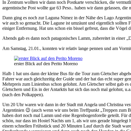
In Zentrum wollten wir dann noch Postkarte verschicken, die vermutl
argentinische Post wollte gar 63 Peso.. haben wir dann gelassen, die 
Dann ging es noch zur Laguna Nimez in der Nähe des Lago Argentino. 
wir auch so gemacht. Die Lagune ist umzäunt und eigentlich sollten 
einiger Entfernung. Hat uns schon ein bissel gefreut, dass die Vögel d
Abends gab es dann noch patagonisches Lamm, zubereitet in einer „Di
Am Samstag, 21.01., konnten wir relativ lange pennen und am Vormitta
erster Blick auf den Perito Moreno
Halb 1 hat uns dann der kleine Bus für die Tour zum Gletscher abgeho
Fahrer war auch gleichzeitig der Guide und der hat das echt super ge
Mehrpreis zum Linienbus schon gelohnt. Am Gletscher selbst gab es 
Gletschern und Eis in der Antarktis hat sich das noch mal gelohnt, u
(nach den Polkappen).
Um 20 Uhr waren wir dann in der Stadt mit Angela und Christina ve
Argentinien 😉 (auch wenn wir uns beim Treffpunkt „Treppen zum Bus
haben dort noch mal Lamm und eine Regenbogenforelle geteilt. Für d
schön, nur dass im Hostel Nachts um 1, als wir uns gerade hingelegt
einem schnellen Frühstück und 20 Minuten Lauf durch die Stadt waren