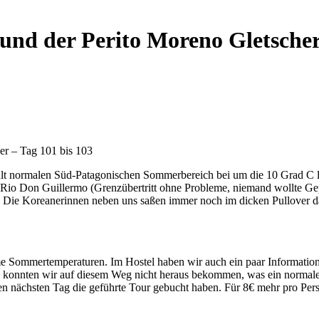
e und der Perito Moreno Gletscher
her – Tag 101 bis 103
lt normalen Süd-Patagonischen Sommerbereich bei um die 10 Grad C l
Rio Don Guillermo (Grenzübertritt ohne Probleme, niemand wollte Ge
Die Koreanerinnen neben uns saßen immer noch im dicken Pullover da
 Sommertemperaturen. Im Hostel haben wir auch ein paar Information
r, konnten wir auf diesem Weg nicht heraus bekommen, was ein normale
 den nächsten Tag die geführte Tour gebucht haben. Für 8€ mehr pro Pe