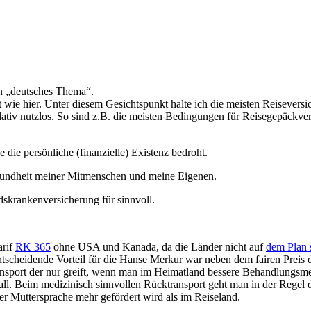
n „deutsches Thema“.
rt wie hier. Unter diesem Gesichtspunkt halte ich die meisten Reisever
iv nutzlos. So sind z.B. die meisten Bedingungen für Reisegepäckversi
die persönliche (finanzielle) Existenz bedroht.
Gesundheit meiner Mitmenschen und meine Eigenen.
dskrankenversicherung für sinnvoll.
arif
RK 365
ohne USA und Kanada, da die Länder nicht auf
dem Plan 
heidende Vorteil für die Hanse Merkur war neben dem fairen Preis de
nsport der nur greift, wenn man im Heimatland bessere Behandlungsmet
all. Beim medizinisch sinnvollen Rücktransport geht man in der Regel 
 Muttersprache mehr gefördert wird als im Reiseland.