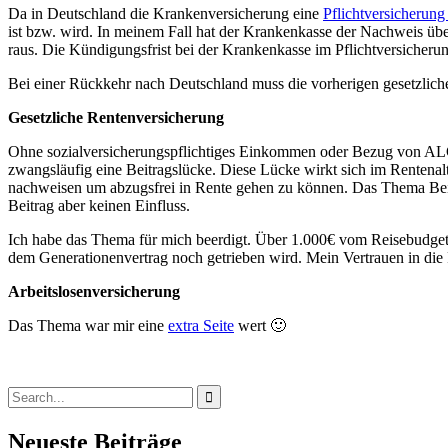
Da in Deutschland die Krankenversicherung eine
Pflichtversicherun
ist bzw. wird. In meinem Fall hat der Krankenkasse der Nachweis üb
raus. Die Kündigungsfrist bei der Krankenkasse im Pflichtversicher
Bei einer Rückkehr nach Deutschland muss die vorherigen gesetzli
Gesetzliche Rentenversicherung
Ohne sozialversicherungspflichtiges Einkommen oder Bezug von ALG1 
zwangsläufig eine Beitragslücke. Diese Lücke wirkt sich im Rentenal
nachweisen um abzugsfrei in Rente gehen zu können. Das Thema Beitrag
Beitrag aber keinen Einfluss.
Ich habe das Thema für mich beerdigt. Über 1.000€ vom Reisebudget au
dem Generationenvertrag noch getrieben wird. Mein Vertrauen in die P
Arbeitslosenversicherung
Das Thema war mir eine
extra Seite
wert 🙂
Search
for:
Neueste Beiträge