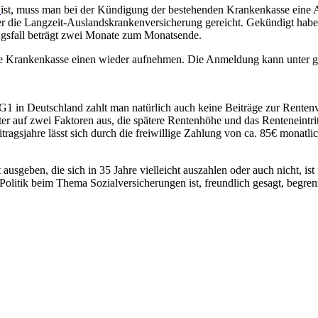
g
ist, muss man bei der Kündigung der bestehenden Krankenkasse eine 
er die Langzeit-Auslandskrankenversicherung gereicht. Gekündigt hab
ungsfall beträgt zwei Monate zum Monatsende.
che Krankenkasse einen wieder aufnehmen. Die Anmeldung kann unter 
in Deutschland zahlt man natürlich auch keine Beiträge zur Rentenver
ter auf zwei Faktoren aus, die spätere Rentenhöhe und das Renteneintr
sjahre lässt sich durch die freiwillige Zahlung von ca. 85€ monatlich 
sgeben, die sich in 35 Jahre vielleicht auszahlen oder auch nicht, ist
olitik beim Thema Sozialversicherungen ist, freundlich gesagt, begren