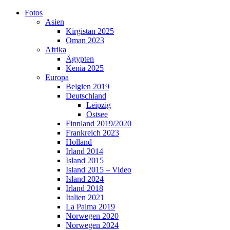
Skip
Fotos
to
Asien
content
Kirgistan 2025
Oman 2023
Afrika
Ägypten
Kenia 2025
Europa
Belgien 2019
Deutschland
Leipzig
Ostsee
Finnland 2019/2020
Frankreich 2023
Holland
Irland 2014
Island 2015
Island 2015 – Video
Island 2024
Irland 2018
Italien 2021
La Palma 2019
Norwegen 2020
Norwegen 2024