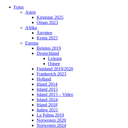
Skip
Fotos
to
Asien
content
Kirgistan 2025
Oman 2023
Afrika
Ägypten
Kenia 2025
Europa
Belgien 2019
Deutschland
Leipzig
Ostsee
Finnland 2019/2020
Frankreich 2023
Holland
Irland 2014
Island 2015
Island 2015 – Video
Island 2024
Irland 2018
Italien 2021
La Palma 2019
Norwegen 2020
Norwegen 2024