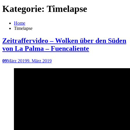
Kategorie: Timelapse
Home
Timelapse
Zeitraffervideo – Wolken über den Süden
von La Palma – Fuencaliente
09
März 2019
9. März 2019