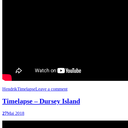
Hendrik
Timelapse
Leave a comment
Timelapse – Dursey Island
27
Mai 2018