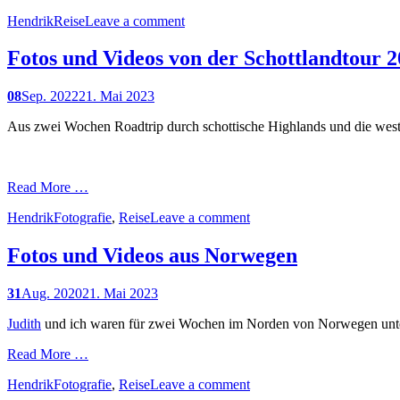
Hendrik
Reise
Leave a comment
Fotos und Videos von der Schottlandtour 
08
Sep. 2022
21. Mai 2023
Aus zwei Wochen Roadtrip durch schottische Highlands und die westli
Read More …
Hendrik
Fotografie
,
Reise
Leave a comment
Fotos und Videos aus Norwegen
31
Aug. 2020
21. Mai 2023
Judith
und ich waren für zwei Wochen im Norden von Norwegen unterw
Read More …
Hendrik
Fotografie
,
Reise
Leave a comment