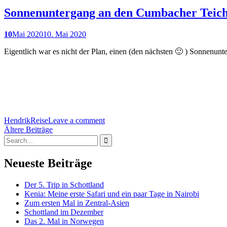
Sonnenuntergang an den Cumbacher Teic
10
Mai 2020
10. Mai 2020
Eigentlich war es nicht der Plan, einen (den nächsten 🙂 ) Sonnenunt
Hendrik
Reise
Leave a comment
Beitragsnavigation
Ältere Beiträge
Search
for:
Neueste Beiträge
Der 5. Trip in Schottland
Kenia: Meine erste Safari und ein paar Tage in Nairobi
Zum ersten Mal in Zentral-Asien
Schottland im Dezember
Das 2. Mal in Norwegen