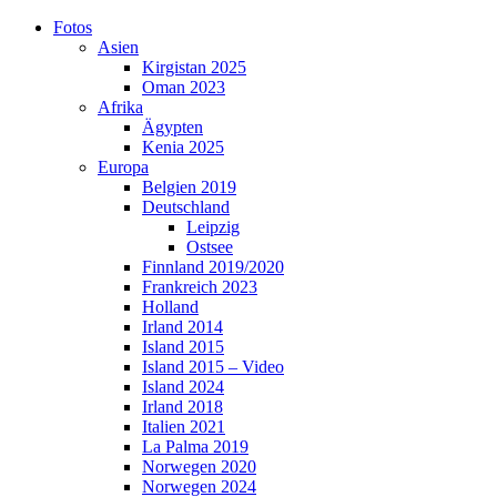
Skip
Fotos
to
Asien
content
Kirgistan 2025
Oman 2023
Afrika
Ägypten
Kenia 2025
Europa
Belgien 2019
Deutschland
Leipzig
Ostsee
Finnland 2019/2020
Frankreich 2023
Holland
Irland 2014
Island 2015
Island 2015 – Video
Island 2024
Irland 2018
Italien 2021
La Palma 2019
Norwegen 2020
Norwegen 2024