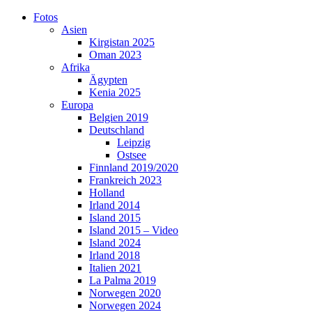
Skip
Fotos
to
Asien
content
Kirgistan 2025
Oman 2023
Afrika
Ägypten
Kenia 2025
Europa
Belgien 2019
Deutschland
Leipzig
Ostsee
Finnland 2019/2020
Frankreich 2023
Holland
Irland 2014
Island 2015
Island 2015 – Video
Island 2024
Irland 2018
Italien 2021
La Palma 2019
Norwegen 2020
Norwegen 2024