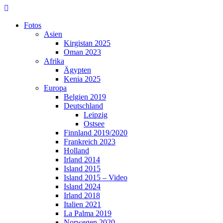
Skip
to
Fotos
content
Asien
Kirgistan 2025
Oman 2023
Afrika
Ägypten
Kenia 2025
Europa
Belgien 2019
Deutschland
Leipzig
Ostsee
Finnland 2019/2020
Frankreich 2023
Holland
Irland 2014
Island 2015
Island 2015 – Video
Island 2024
Irland 2018
Italien 2021
La Palma 2019
Norwegen 2020