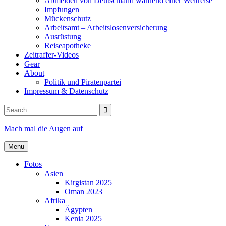
Abmelden von Deutschland während einer Weltreise
Impfungen
Mückenschutz
Arbeitsamt – Arbeitslosenversicherung
Ausrüstung
Reiseapotheke
Zeitraffer-Videos
Gear
About
Politik und Piratenpartei
Impressum & Datenschutz
Search
for:
Mach mal die Augen auf
Menu
Fotos
Asien
Kirgistan 2025
Oman 2023
Afrika
Ägypten
Kenia 2025