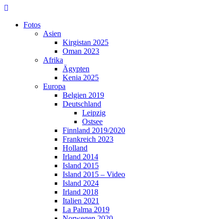
Skip
to
Fotos
content
Asien
Kirgistan 2025
Oman 2023
Afrika
Ägypten
Kenia 2025
Europa
Belgien 2019
Deutschland
Leipzig
Ostsee
Finnland 2019/2020
Frankreich 2023
Holland
Irland 2014
Island 2015
Island 2015 – Video
Island 2024
Irland 2018
Italien 2021
La Palma 2019
Norwegen 2020