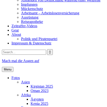
Abmelden von Deutschland während einer Weltreise
Impfungen
Mückenschutz
Arbeitsamt – Arbeitslosenversicherung
Ausrüstung
Reiseapotheke
Zeitraffer-Videos
Gear
About
Politik und Piratenpartei
Impressum & Datenschutz
Search
for:
Mach mal die Augen auf
Menu
Fotos
Asien
Kirgistan 2025
Oman 2023
Afrika
Ägypten
Kenia 2025