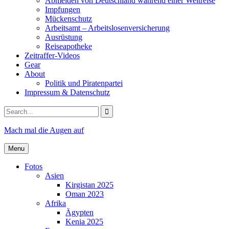
Abmelden von Deutschland während einer Weltreise
Impfungen
Mückenschutz
Arbeitsamt – Arbeitslosenversicherung
Ausrüstung
Reiseapotheke
Zeitraffer-Videos
Gear
About
Politik und Piratenpartei
Impressum & Datenschutz
Search
for:
Mach mal die Augen auf
Menu
Fotos
Asien
Kirgistan 2025
Oman 2023
Afrika
Ägypten
Kenia 2025