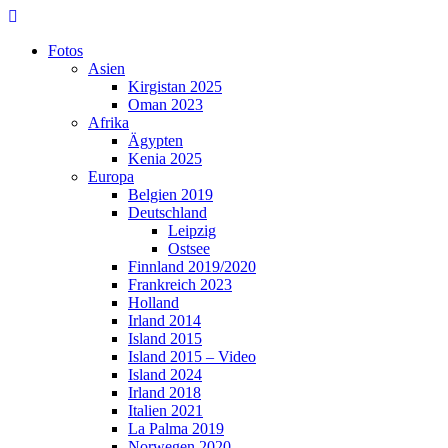
Skip
to
Fotos
content
Asien
Kirgistan 2025
Oman 2023
Afrika
Ägypten
Kenia 2025
Europa
Belgien 2019
Deutschland
Leipzig
Ostsee
Finnland 2019/2020
Frankreich 2023
Holland
Irland 2014
Island 2015
Island 2015 – Video
Island 2024
Irland 2018
Italien 2021
La Palma 2019
Norwegen 2020