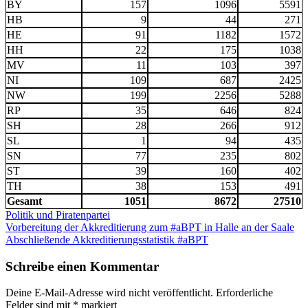
BY
157
1096
5591
HB
9
44
271
HE
91
1182
1572
HH
22
175
1038
MV
11
103
397
NI
109
687
2425
NW
199
2256
5288
RP
35
646
824
SH
28
266
912
SL
1
94
435
SN
77
235
802
ST
39
160
402
TH
38
153
491
Gesamt
1051
8672
27510
Politik und Piratenpartei
Beitragsnavigation
Vorbereitung der Akkreditierung zum #aBPT in Halle an der Saale
Abschließende Akkreditierungsstatistik #aBPT
Schreibe einen Kommentar
Deine E-Mail-Adresse wird nicht veröffentlicht.
Erforderliche
Felder sind mit
*
markiert