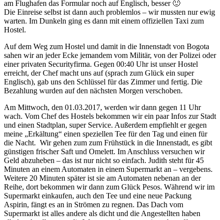
am Flughafen das Formular noch auf Englisch, besser 🙂
Die Einreise selbst ist dann auch problemlos – wir mussten nur ewig
warten. Im Dunkeln ging es dann mit einem offiziellen Taxi zum
Hostel.
Auf dem Weg zum Hostel und damit in die Innenstadt von Bogota
sahen wir an jeder Ecke jemandem vom Militär, von der Polizei oder
einer privaten Securityfirma. Gegen 00:40 Uhr ist unser Hostel
erreicht, der Chef macht uns auf (sprach zum Glück ein super
Englisch), gab uns den Schlüssel für das Zimmer und fertig. Die
Bezahlung wurden auf den nächsten Morgen verschoben.
Am Mittwoch, den 01.03.2017, werden wir dann gegen 11 Uhr
wach. Vom Chef des Hostels bekommen wir ein paar Infos zur Stadt
und einen Stadtplan, super Service. Außerdem empfiehlt er gegen
meine „Erkältung“ einen speziellen Tee für den Tag und einen für
die Nacht.
Wir gehen zum zum Frühstück in die Innenstadt, es gibt
günstigen frischer Saft und Omelett. Im Anschluss versuchen wir
Geld abzuheben – das ist nur nicht so einfach. Judith steht für 45
Minuten an einem Automaten in einem Supermarkt an – vergebens.
Weitere 20 Minuten später ist sie am Automaten nebenan an der
Reihe, dort bekommen wir dann zum Glück Pesos. Während wir im
Supermarkt einkaufen, auch den Tee und eine neue Packung
Aspirin, fängt es an in Strömen zu regnen. Das Dach vom
Supermarkt ist alles andere als dicht und die Angestellten haben