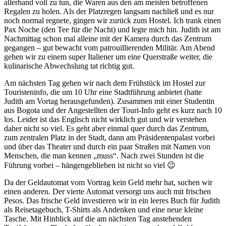
allerhand voll zu tun, die Waren aus den am meisten betroffenen
Regalen zu holen. Als der Platzregen langsam nachließ und es nur
noch normal regnete, gingen wir zurück zum Hostel. Ich trank einen
Pax Noche (den Tee für die Nacht) und legte mich hin. Judith ist am
Nachmittag schon mal alleine mit der Kamera durch das Zentrum
gegangen – gut bewacht vom patrouillierenden Militär. Am Abend
gehen wir zu einem super Italiener um eine Querstraße weiter, die
kulinarische Abwechslung tat richtig gut.
Am nächsten Tag gehen wir nach dem Frühstück im Hostel zur
Touristeninfo, die um 10 Uhr eine Stadtführung anbietet (hatte
Judith am Vortag herausgefunden). Zusammen mit einer Studentin
aus Bogota und der Angestellten der Touri-Info geht es kurz nach 10
los. Leider ist das Englisch nicht wirklich gut und wir verstehen
daher nicht so viel. Es geht aber einmal quer durch das Zentrum,
zum zentralen Platz in der Stadt, dann am Präsidentenpalast vorbei
und über das Theater und durch ein paar Straßen mit Namen von
Menschen, die man kennen „muss“. Nach zwei Stunden ist die
Führung vorbei – hängengeblieben ist nicht so viel 😉
Da der Geldautomat vom Vortrag kein Geld mehr hat, suchen wir
einen anderen. Der vierte Automat versorgt uns auch mit frischen
Pesos. Das frische Geld investieren wir in ein leeres Buch für Judith
als Reisetagebuch, T-Shirts als Andenken und eine neue kleine
Tasche. Mit Hinblick auf die am nächsten Tag anstehenden