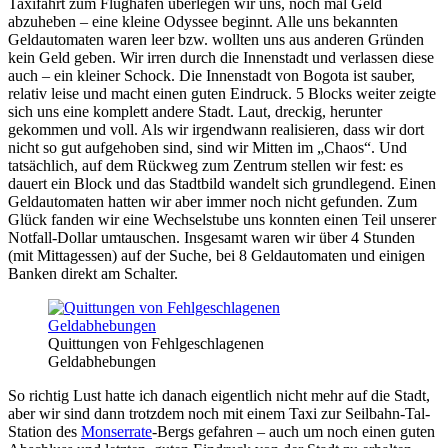
Taxifahrt zum Flughafen überlegen wir uns, noch mal Geld
abzuheben – eine kleine Odyssee beginnt. Alle uns bekannten
Geldautomaten waren leer bzw. wollten uns aus anderen Gründen
kein Geld geben. Wir irren durch die Innenstadt und verlassen diese
auch – ein kleiner Schock. Die Innenstadt von Bogota ist sauber,
relativ leise und macht einen guten Eindruck. 5 Blocks weiter zeigte
sich uns eine komplett andere Stadt. Laut, dreckig, herunter
gekommen und voll. Als wir irgendwann realisieren, dass wir dort
nicht so gut aufgehoben sind, sind wir Mitten im „Chaos“. Und
tatsächlich, auf dem Rückweg zum Zentrum stellen wir fest: es
dauert ein Block und das Stadtbild wandelt sich grundlegend. Einen
Geldautomaten hatten wir aber immer noch nicht gefunden. Zum
Glück fanden wir eine Wechselstube uns konnten einen Teil unserer
Notfall-Dollar umtauschen. Insgesamt waren wir über 4 Stunden
(mit Mittagessen) auf der Suche, bei 8 Geldautomaten und einigen
Banken direkt am Schalter.
Quittungen von Fehlgeschlagenen
Geldabhebungen
So richtig Lust hatte ich danach eigentlich nicht mehr auf die Stadt,
aber wir sind dann trotzdem noch mit einem Taxi zur Seilbahn-Tal-
Station des
Monserrate
-Bergs gefahren – auch um noch einen guten