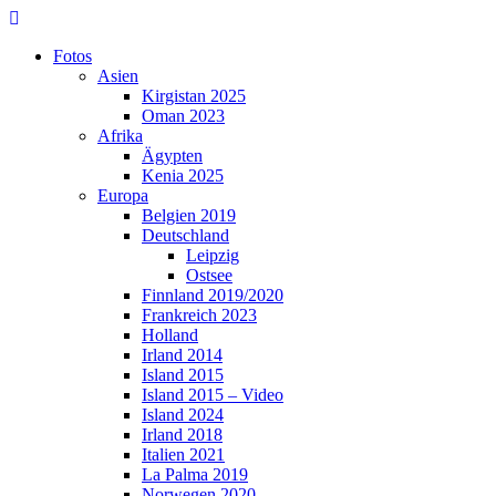
Skip
to
Fotos
content
Asien
Kirgistan 2025
Oman 2023
Afrika
Ägypten
Kenia 2025
Europa
Belgien 2019
Deutschland
Leipzig
Ostsee
Finnland 2019/2020
Frankreich 2023
Holland
Irland 2014
Island 2015
Island 2015 – Video
Island 2024
Irland 2018
Italien 2021
La Palma 2019
Norwegen 2020