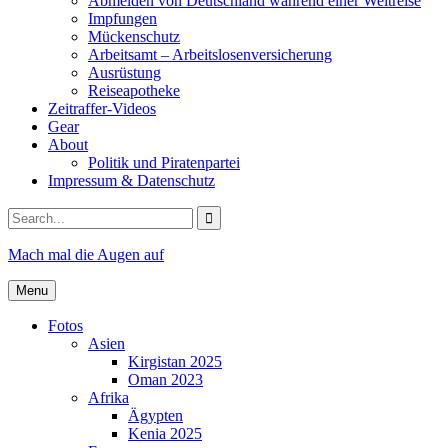
Abmelden von Deutschland während einer Weltreise
Impfungen
Mückenschutz
Arbeitsamt – Arbeitslosenversicherung
Ausrüstung
Reiseapotheke
Zeitraffer-Videos
Gear
About
Politik und Piratenpartei
Impressum & Datenschutz
Search
for:
Mach mal die Augen auf
Menu
Fotos
Asien
Kirgistan 2025
Oman 2023
Afrika
Ägypten
Kenia 2025