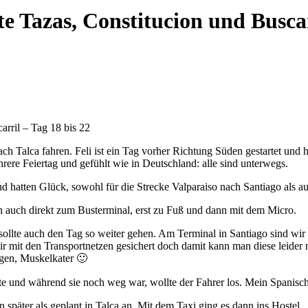
e Tazas, Constitucion und Buscar
arril – Tag 18 bis 22
 Talca fahren. Feli ist ein Tag vorher Richtung Süden gestartet und 
rere Feiertag und gefühlt wie in Deutschland: alle sind unterwegs.
und hatten Glück, sowohl für die Strecke Valparaiso nach Santiago als a
 auch direkt zum Busterminal, erst zu Fuß und dann mit dem Micro.
sollte auch den Tag so weiter gehen. Am Terminal in Santiago sind wi
r mit den Transportnetzen gesichert doch damit kann man diese leider 
gen, Muskelkater 🙂
 und während sie noch weg war, wollte der Fahrer los. Mein Spanisch 
päter als geplant in Talca an. Mit dem Taxi ging es dann ins Hostel.