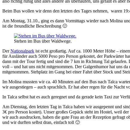
also richtig ruhig und alles andere als überlaufen, uns gefällt es aber 
Beim Bus wollen wir denn den letzten des Tages nehmen,
waren 19:4
Am Montag, 31.10., ging es dann Vormittags wieder nach Molina und v
ist die freundliche Beschreibung 🙂
Stehen im Bus über Waldwege.
Der
Nationalpark
ist echt großartig. Auf ca. 1000 Meter Höhe – einem 
für Ausländer auch 5000 Peso pro Person gekostet, der Parkwärter h
dann mit der Tour fertig und sind die 7 km in Richtung Tal gelaufen
voll – und hat uns nicht mitgenommen. Der Galgenhumor hat uns da n
mitgenommen. Stehplatz im Gang bei einer Fahrt über Stock und Stein
Im Molina mussten wir ca. 40 Minuten auf den Bus nach Talca warten 
wir ausgestiegen – auch sprachlich. Er hat aber regen für die Nacht
In Talca selbst hat es auch geregnet und da gerade kein Taxi zur Ver
Am Dienstag, den letzten Tag in Talca haben wir ausgepennt und sind
3€ pro Person kostet). Unser großes Gepäck steht im Hostel, weil de
wir auch ausdrucken, haben die gute Frau an der Rezeption gefragt o
und wir durften selbst dran, einfach toll 🙂