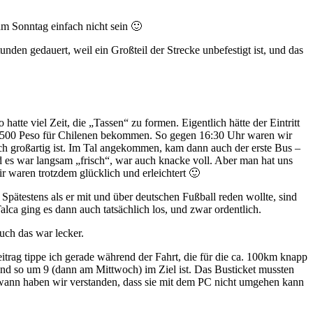
m Sonntag einfach nicht sein 🙂
en gedauert, weil ein Großteil der Strecke unbefestigt ist, und das
atte viel Zeit, die „Tassen“ zu formen. Eigentlich hätte der Eintritt
on 2500 Peso für Chilenen bekommen. So gegen 16:30 Uhr waren wir
ch großartig ist. Im Tal angekommen, kam dann auch der erste Bus –
 es war langsam „frisch“, war auch knacke voll. Aber man hat uns
 waren trotzdem glücklich und erleichtert 🙂
ätestens als er mit und über deutschen Fußball reden wollte, sind
ca ging es dann auch tatsächlich los, und zwar ordentlich.
uch das war lecker.
trag tippe ich gerade während der Fahrt, die für die ca. 100km knapp
und so um 9 (dann am Mittwoch) im Ziel ist. Das Busticket mussten
ndwann haben wir verstanden, dass sie mit dem PC nicht umgehen kann