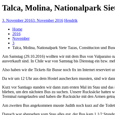
Talca, Molina, Nationalpark Siet
3. November 2016
3. November 2016
Hendrik
Home
2016
November
3
Talca, Molina, Nationalpark Siete Tazas, Constitucion und Busc
Am Samstag (29.10.2016) wollten wir mit dem Bus von Valparaiso nach
ausverkauft sind. In Chile war von Samstag bis Dienstag ein bzw. meh
Also haben wir die Tickets für Busse noch fix im Internet reserviert 
Da wir um 12 Uhr aus dem Hostel auschecken mussten, sind wir dann
Kurz vor Santiago standen wir dann zum ersten Mal im Stau und das 
blieben, um den nächsten Bus zu suchen. Unsere Rucksäcke hatten wi
Terminal rumgelaufen und haben die Rucksäcke mit den Armen getra
Am zweiten Bus angekommen musste Judith noch kurz auf die Toilette
Danach war abgesehen vom Stau alles gut, der Bus kam 1 1/2 Stunden s