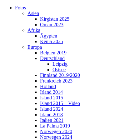
Skip
Fotos
to
Asien
content
Kirgistan 2025
Oman 2023
Afrika
Ägypten
Kenia 2025
Europa
Belgien 2019
Deutschland
Leipzig
Ostsee
Finnland 2019/2020
Frankreich 2023
Holland
Irland 2014
Island 2015
Island 2015 – Video
Island 2024
Irland 2018
Italien 2021
La Palma 2019
Norwegen 2020
Norwegen 2024