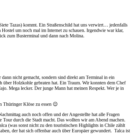
iete Tazas) kommt. Ein Straßenschild hat uns verwirrt… jedenfalls
um Hostel um noch mal im Internet zu schauen. Irgendwie war klar,
urück zum Busterminal und dann nach Molina.
dann nicht gemacht, sondern sind direkt am Terminal in ein
sch über Holzkohle gebraten hat. Ein Traum. Wir konnten dem Chef
Majo. Mega lecker. Der junge Mann hat meinen Respekt. Wer je in
nn Thüringer Klöse zu essen 😉
 Nachmittag auch noch offen und der Angestellte hat alle Fragen
ne Tour durch die Stadt macht. Das wollten wir am Abend machen.
a (was sonst nicht zu den touristischen Highlights in Chile zählt
haben, der hat sich offenbar auch über Europäer gewundert.
Talca ist