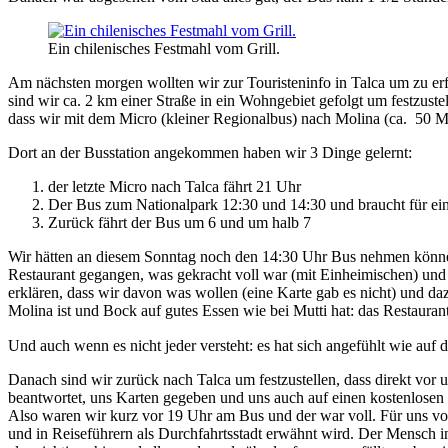
Ein chilenisches Festmahl vom Grill.
Am nächsten morgen wollten wir zur Touristeninfo in Talca um zu erf
sind wir ca. 2 km einer Straße in ein Wohngebiet gefolgt um festzuste
dass wir mit dem Micro (kleiner Regionalbus) nach Molina (ca.
50 M
Dort an der Busstation angekommen haben wir 3 Dinge gelernt:
der letzte Micro nach Talca fährt 21 Uhr
Der Bus zum Nationalpark 12:30 und 14:30 und braucht für ei
Zurück fährt der Bus um 6 und um halb 7
Wir hätten an diesem Sonntag noch den 14:30 Uhr Bus nehmen können,
Restaurant gegangen, was gekracht voll war (mit Einheimischen) und
erklären, dass wir davon was wollen (eine Karte gab es nicht) und d
Molina ist und Bock auf gutes Essen wie bei Mutti hat: das Restaurant
Und auch wenn es nicht jeder versteht: es hat sich angefühlt wie au
Danach sind wir zurück nach Talca um festzustellen, dass direkt vor 
beantwortet, uns Karten gegeben und uns auch auf einen kostenlosen
Also waren wir kurz vor 19 Uhr am Bus und der war voll. Für uns vol
und in Reiseführern als Durchfahrtsstadt erwähnt wird. Der Mensch in