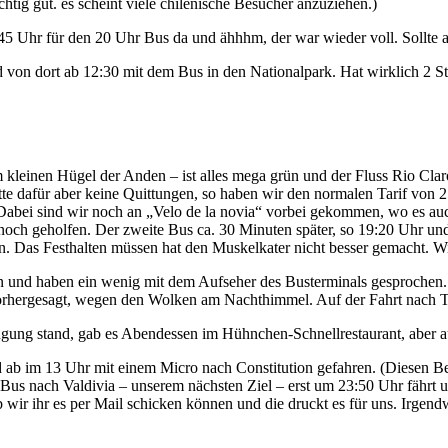
richtig gut. es scheint viele chilenische Besucher anzuziehen.)
5 Uhr für den 20 Uhr Bus da und ähhhm, der war wieder voll. Sollte a
on dort ab 12:30 mit dem Bus in den Nationalpark. Hat wirklich 2 Stund
kleinen Hügel der Anden – ist alles mega grün und der Fluss Rio Claro h
atte dafür aber keine Quittungen, so haben wir den normalen Tarif v
. Dabei sind wir noch an „Velo de la novia“ vorbei gekommen, wo es au
och geholfen. Der zweite Bus ca. 30 Minuten später, so 19:20 Uhr und
. Das Festhalten müssen hat den Muskelkater nicht besser gemacht. Wir
und haben ein wenig mit dem Aufseher des Busterminals gesprochen. Sp
 vorhergesagt, wegen den Wolken am Nachthimmel. Auf der Fahrt nach Tal
fügung stand, gab es Abendessen im Hühnchen-Schnellrestaurant, aber a
 ab im 13 Uhr mit einem Micro nach Constitution gefahren. (Diesen Bei
r Bus nach Valdivia – unserem nächsten Ziel – erst um 23:50 Uhr fährt 
b wir ihr es per Mail schicken können und die druckt es für uns. Irge