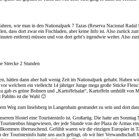
ahren, wie man in den Nationalpark 7 Tazas (Reserva Nacional Radal S
llen, dass dort zwar ein Fischladen, aber keine Info ist. Also zurück z
inuten entfernt) müssen und von dort geht’s irgendwie weiter. Also z
ne Strecke 2 Stunden
 hätten dann aber halt wenig Zeit im Nationalpark gehabt. Haben wir 
 vor welchem ein vielleicht 14 jähriger Junge mega große Stücke Flei
azu gab es grüne Bohnen und „Kartoffelsalat“, Kartoffeln umhüllt von 
 Pablito ist die Wahl 🙂
f dem Weg zum Inselsberg in Langenhain gestrandet zu sein und dort da
unserem Hostel eine Touristeninfo ist. Großartig. Die hatte am Sonntag
 Touristenbus hingewiesen, der jede Stunde von der Plaza de Armas ei
lkommen überraschend. Gefühlt waren wir die einzigen Europäer in Talc
 der Touristeninfo hatte uns auch gefragt, ob wir hier Verwandtschaft 